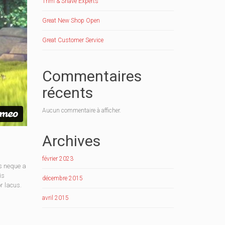
Trim & Shave Experts
Great New Shop Open
Great Customer Service
Commentaires
récents
Aucun commentaire à afficher.
Archives
février 2023
s neque a
is
décembre 2015
r lacus.
avril 2015