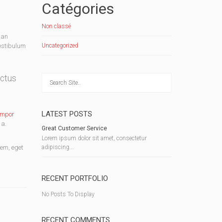
Catégories
Non classé
san
Vestibulum
Uncategorized
uctus
LATEST POSTS
empor
 a.
Great Customer Service
Lorem ipsum dolor sit amet, consectetur
sem, eget
adipiscing...
RECENT PORTFOLIO
No Posts To Display
RECENT COMMENTS