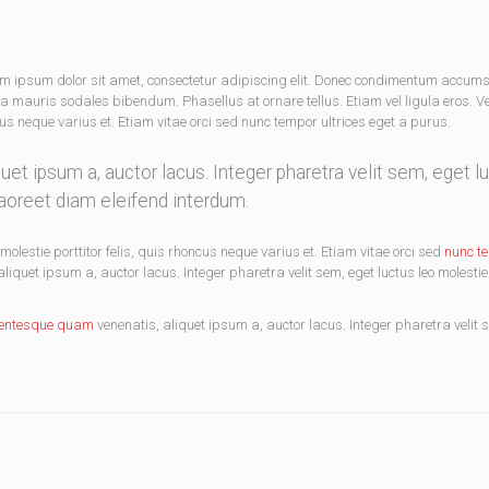
em ipsum dolor sit amet, consectetur adipiscing elit. Donec condimentum accum
a mauris sodales bibendum. Phasellus at ornare tellus. Etiam vel ligula eros. 
cus neque varius et. Etiam vitae orci sed nunc tempor ultrices eget a purus.
et ipsum a, auctor lacus. Integer pharetra velit sem, eget l
aoreet diam eleifend interdum.
olestie porttitor felis, quis rhoncus neque varius et. Etiam vitae orci sed
nunc t
quet ipsum a, auctor lacus. Integer pharetra velit sem, eget luctus leo molestie
lentesque quam
venenatis, aliquet ipsum a, auctor lacus. Integer pharetra velit 