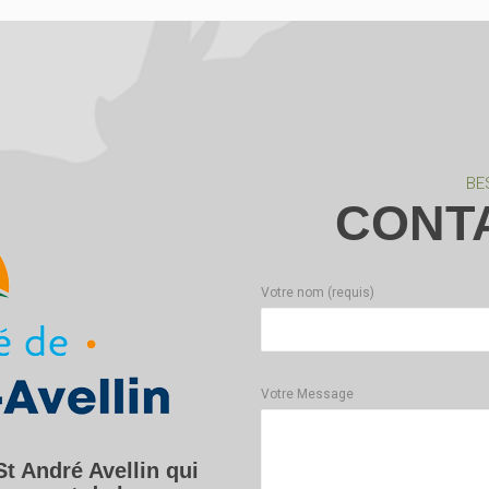
BE
CONT
Votre nom (requis)
Votre Message
St André Avellin qui