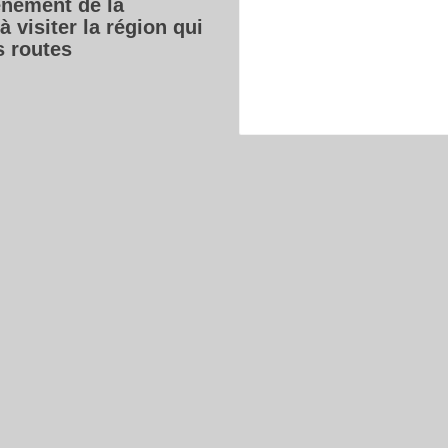
vénement de la
 visiter la région qui
s routes