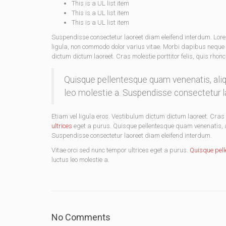
This is a UL list item
This is a UL list item
This is a UL list item
Suspendisse consectetur laoreet diam eleifend interdum. Lor
ligula, non commodo dolor varius vitae. Morbi dapibus neque 
dictum dictum laoreet. Cras molestie porttitor felis, quis rhon
Quisque pellentesque quam venenatis, aliqu
leo molestie a. Suspendisse consectetur l
Etiam vel ligula eros. Vestibulum dictum dictum laoreet. Cras m
ultrices
eget a purus. Quisque pellentesque quam venenatis, ali
Suspendisse consectetur laoreet diam eleifend interdum.
Vitae orci sed nunc tempor ultrices eget a purus.
Quisque pel
luctus leo molestie a.
No Comments