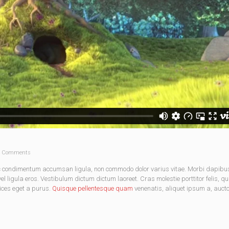
 Comments
nec condimentum accumsan ligula, non commodo dolor varius vitae. Morbi dapibu
 ligula eros. Vestibulum dictum dictum laoreet. Cras molestie porttitor felis, qu
rices eget a purus.
Quisque pellentesque quam
venenatis, aliquet ipsum a, aucto