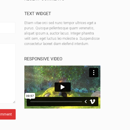
TEXT WIDGET
Etiam vitae orci sed nunc tempor ultrices eget a
purus. Quisque pellentesque quam venenatis,
aliquet ipsum a, auctor lacus. Integer pharetra
velit sem, eget luctus leo molestie a. Suspendisse
consectetur laoreet diam eleifend interdum.
RESPONSIVE VIDEO