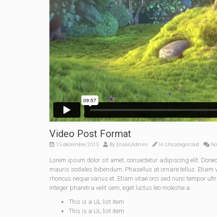
Video Post Format
15 décembre 2015
By
ErwanAdmin
In
Uncategorized
No
Lorem ipsum dolor sit amet, consectetur adipiscing elit. Do
mauris sodales bibendum. Phasellus at ornare tellus. Etiam vel
rhoncus neque varius et. Etiam vitae orci sed nunc tempor ult
Integer pharetra velit sem, eget luctus leo molestie a.
This is a UL list item
This is a UL list item