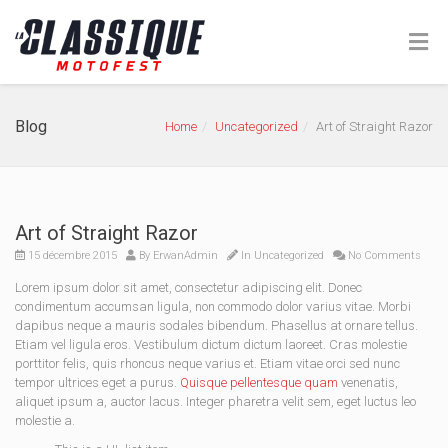
Blog
Home
Uncategorized
Art of Straight Razor
Art of Straight Razor
15 décembre 2015
By
ErwanAdmin
In
Uncategorized
No Comments
Lorem ipsum dolor sit amet, consectetur adipiscing elit. Donec
condimentum accumsan ligula, non commodo dolor varius vitae. Morbi
dapibus neque a mauris sodales bibendum. Phasellus at ornare tellus.
Etiam vel ligula eros. Vestibulum dictum dictum laoreet. Cras molestie
porttitor felis, quis rhoncus neque varius et. Etiam vitae orci sed nunc
tempor ultrices eget a purus.
Quisque pellentesque quam
venenatis,
aliquet ipsum a, auctor lacus. Integer pharetra velit sem, eget luctus leo
molestie a.