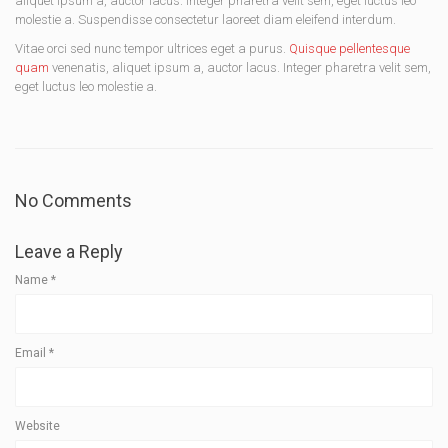
aliquet ipsum a, auctor lacus. Integer pharetra velit sem, eget luctus leo
molestie a. Suspendisse consectetur laoreet diam eleifend interdum.
Vitae orci sed nunc tempor ultrices eget a purus.
Quisque pellentesque
quam
venenatis, aliquet ipsum a, auctor lacus. Integer pharetra velit sem,
eget luctus leo molestie a.
No Comments
Leave a Reply
Name
*
Email
*
Website