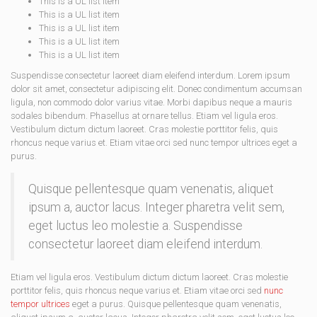
This is a UL list item
This is a UL list item
This is a UL list item
This is a UL list item
This is a UL list item
Suspendisse consectetur laoreet diam eleifend interdum. Lorem ipsum
dolor sit amet, consectetur adipiscing elit. Donec condimentum accumsan
ligula, non commodo dolor varius vitae. Morbi dapibus neque a mauris
sodales bibendum. Phasellus at ornare tellus. Etiam vel ligula eros.
Vestibulum dictum dictum laoreet. Cras molestie porttitor felis, quis
rhoncus neque varius et. Etiam vitae orci sed nunc tempor ultrices eget a
purus.
Quisque pellentesque quam venenatis, aliquet
ipsum a, auctor lacus. Integer pharetra velit sem,
eget luctus leo molestie a. Suspendisse
consectetur laoreet diam eleifend interdum.
Etiam vel ligula eros. Vestibulum dictum dictum laoreet. Cras molestie
porttitor felis, quis rhoncus neque varius et. Etiam vitae orci sed
nunc
tempor ultrices
eget a purus. Quisque pellentesque quam venenatis,