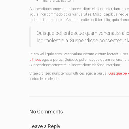
This is a UL list item
Suspendisse consectetur laoreet diam eleifend interdum. Lor
ligula, non commodo dolor varius vitae. Morbi dapibus neque 
dictum dictum laoreet. Cras molestie porttitor felis, quis rhon
Quisque pellentesque quam venenatis, aliqu
leo molestie a. Suspendisse consectetur l
Etiam vel ligula eros. Vestibulum dictum dictum laoreet. Cras m
ultrices
eget a purus. Quisque pellentesque quam venenatis, ali
Suspendisse consectetur laoreet diam eleifend interdum.
Vitae orci sed nunc tempor ultrices eget a purus.
Quisque pel
luctus leo molestie a.
No Comments
Leave a Reply