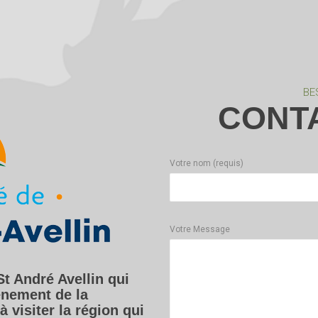
BE
CONT
Votre nom (requis)
Votre Message
St André Avellin qui
vénement de la
 visiter la région qui