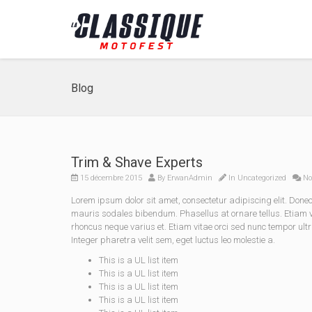
Blog
Trim & Shave Experts
15 décembre 2015
By
ErwanAdmin
In
Uncategorized
No
Lorem ipsum dolor sit amet, consectetur adipiscing elit. Do
mauris sodales bibendum. Phasellus at ornare tellus. Etiam vel
rhoncus neque varius et. Etiam vitae orci sed nunc tempor ult
Integer pharetra velit sem, eget luctus leo molestie a.
This is a UL list item
This is a UL list item
This is a UL list item
This is a UL list item