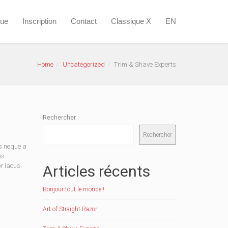
que
Inscription
Contact
Classique X
EN
Home
Uncategorized
Trim & Shave Experts
Rechercher
Rechercher
s neque a
is
r lacus.
Articles récents
Bonjour tout le monde !
Art of Straight Razor