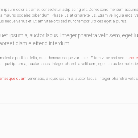
em ipsum dolor sit amet, consectetur adipiscing elit. Donec condimentum accum
a mauris sodales bibendum. Phasellus at ornare tellus. Etiam vel ligula eros. 
cus neque varius et. Etiam vitae orci sed nunc tempor ultrices eget a purus.
et ipsum a, auctor lacus. Integer pharetra velit sem, eget l
aoreet diam eleifend interdum.
olestie porttitor felis, quis rhoncus neque varius et. Etiam vitae orci sed
nunc t
quet ipsum a, auctor lacus. Integer pharetra velit sem, eget luctus leo molestie
lentesque quam
venenatis, aliquet ipsum a, auctor lacus. Integer pharetra velit 