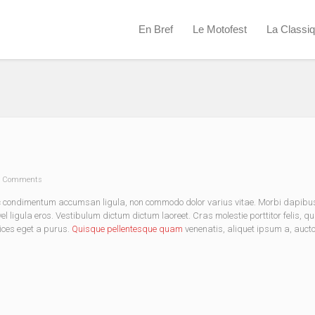
En Bref
Le Motofest
La Classi
 Comments
nec condimentum accumsan ligula, non commodo dolor varius vitae. Morbi dapibu
 ligula eros. Vestibulum dictum dictum laoreet. Cras molestie porttitor felis, qu
rices eget a purus.
Quisque pellentesque quam
venenatis, aliquet ipsum a, aucto