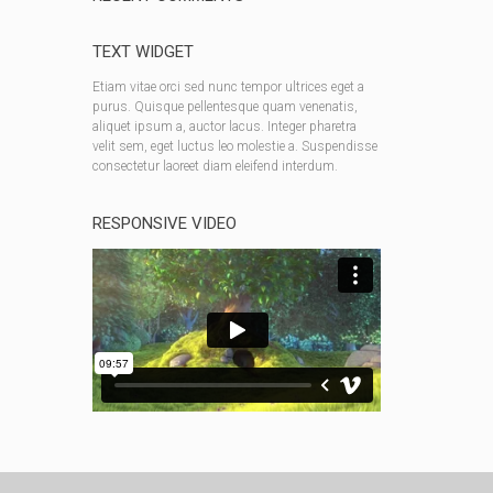
TEXT WIDGET
Etiam vitae orci sed nunc tempor ultrices eget a
purus. Quisque pellentesque quam venenatis,
aliquet ipsum a, auctor lacus. Integer pharetra
velit sem, eget luctus leo molestie a. Suspendisse
consectetur laoreet diam eleifend interdum.
RESPONSIVE VIDEO