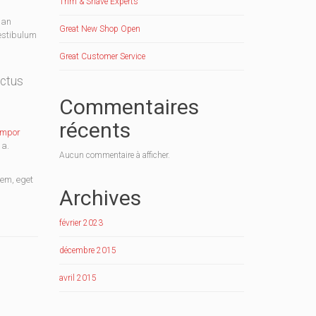
Trim & Shave Experts
san
Great New Shop Open
Vestibulum
Great Customer Service
uctus
Commentaires
récents
empor
 a.
Aucun commentaire à afficher.
sem, eget
Archives
février 2023
décembre 2015
avril 2015