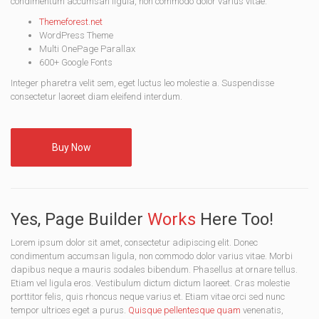
condimentum accumsan ligula, non commodo dolor varius vitae.
Themeforest.net
WordPress Theme
Multi OnePage Parallax
600+ Google Fonts
Integer pharetra velit sem, eget luctus leo molestie a. Suspendisse
consectetur laoreet diam eleifend interdum.
Buy Now
Yes, Page Builder
Works
Here Too!
Lorem ipsum dolor sit amet, consectetur adipiscing elit. Donec
condimentum accumsan ligula, non commodo dolor varius vitae. Morbi
dapibus neque a mauris sodales bibendum. Phasellus at ornare tellus.
Etiam vel ligula eros. Vestibulum dictum dictum laoreet. Cras molestie
porttitor felis, quis rhoncus neque varius et. Etiam vitae orci sed nunc
tempor ultrices eget a purus.
Quisque pellentesque quam
venenatis,