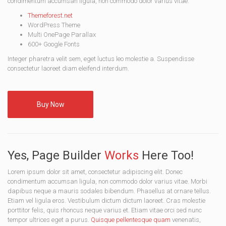
condimentum accumsan ligula, non commodo dolor varius vitae.
Themeforest.net
WordPress Theme
Multi OnePage Parallax
600+ Google Fonts
Integer pharetra velit sem, eget luctus leo molestie a. Suspendisse
consectetur laoreet diam eleifend interdum.
Buy Now
Yes, Page Builder
Works
Here Too!
Lorem ipsum dolor sit amet, consectetur adipiscing elit. Donec
condimentum accumsan ligula, non commodo dolor varius vitae. Morbi
dapibus neque a mauris sodales bibendum. Phasellus at ornare tellus.
Etiam vel ligula eros. Vestibulum dictum dictum laoreet. Cras molestie
porttitor felis, quis rhoncus neque varius et. Etiam vitae orci sed nunc
tempor ultrices eget a purus.
Quisque pellentesque quam
venenatis,