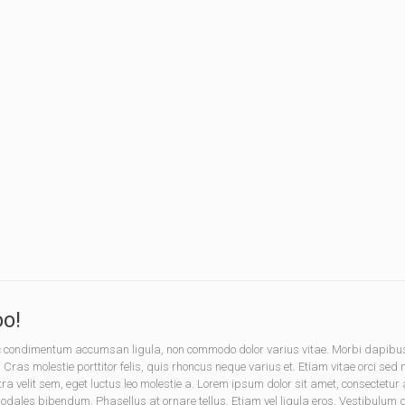
o!
onec condimentum accumsan ligula, non commodo dolor varius vitae. Morbi dapib
. Cras molestie porttitor felis, quis rhoncus neque varius et. Etiam vitae orci sed
tra velit sem, eget luctus leo molestie a. Lorem ipsum dolor sit amet, consectet
les bibendum. Phasellus at ornare tellus. Etiam vel ligula eros. Vestibulum dic