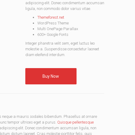
adipiscing elit. Donec condimentum accumsan
ligula, non commodo dolor varius vitae.
Themeforest.net
WordPress Theme
Multi OnePage Parallax
600+ Google Fonts
Integer pharetra velit sem, eget luctus leo
molestie a. Suspendisse consectetur laoreet
diam eleifend interdum.
Buy Now
us neque a mauris sodales bibendum. Phasellus at ornare
 nunc tempor ultrices eget a purus.
Quisque pellentesque
ur adipiscing elit. Donec condimentum accumsan ligula, non
tum dictum laoreet. Cras molestie porttitor felis, quis