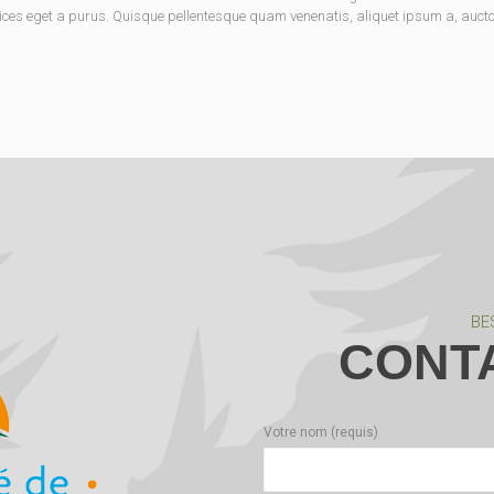
ices eget a purus. Quisque pellentesque quam venenatis, aliquet ipsum a, auctor 
BE
CONT
Votre nom (requis)