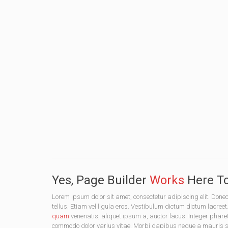
Yes, Page Builder
Works
Here To
Lorem ipsum dolor sit amet, consectetur adipiscing elit. D
tellus. Etiam vel ligula eros. Vestibulum dictum dictum laoreet
quam
venenatis, aliquet ipsum a, auctor lacus. Integer phare
commodo dolor varius vitae. Morbi dapibus neque a mauris soda