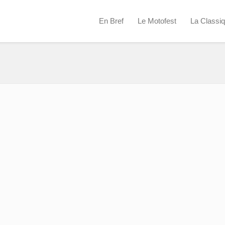
En Bref
Le Motofest
La Classi