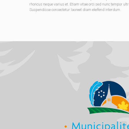
rhoncus neque varius et. Etiam vitae orci sed nunc tempor ultr
Suspendisse consectetur laoreet diam eleifend interdum.